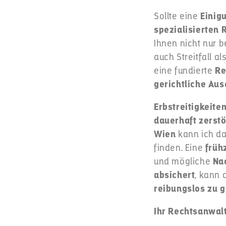
Sollte eine
Einig
spezialisierten
Ihnen nicht nur b
auch Streitfall al
eine fundierte
Re
gerichtliche Au
Erbstreitigkeite
dauerhaft zerst
Wien
kann ich da
finden. Eine
früh
und mögliche
Na
absichert
, kann 
reibungslos zu g
Ihr Rechtsanwalt