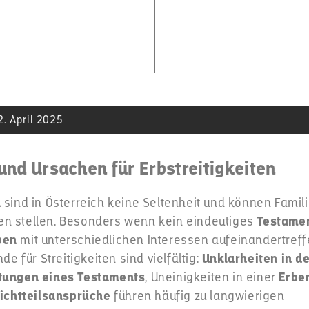
2. April 2025
und Ursachen für Erbstreitigkeiten
n
sind in Österreich keine Seltenheit und können Famil
n stellen. Besonders wenn kein eindeutiges
Testame
ben
mit unterschiedlichen Interessen aufeinandertreff
nde für Streitigkeiten sind vielfältig:
Unklarheiten in d
tungen eines Testaments
, Uneinigkeiten in einer
Erbe
lichtteilsansprüche
führen häufig zu langwierigen