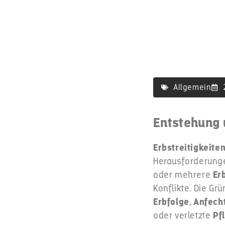
Allgemein
Entstehung 
Erbstreitigkeite
Herausforderunge
oder mehrere
Er
Konflikte. Die Grü
Erbfolge
,
Anfech
oder verletzte
Pf