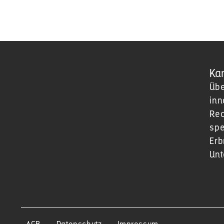
Kan
Übe
inn
Rec
spe
Erb
Un