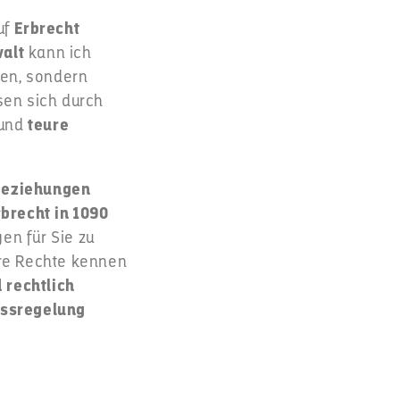
uf
Erbrecht
alt
kann ich
en, sondern
ssen sich durch
und
teure
 Beziehungen
brecht in 1090
en für Sie zu
re Rechte kennen
 rechtlich
ssregelung