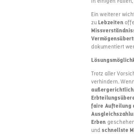
In einigen Fälle
Ein weiterer wich
zu
Lebzeiten
off
Missverständnis
Vermögensübert
dokumentiert we
Lösungsmöglichk
Trotz aller Vors
verhindern. Wen
außergerichtlic
Erbteilungsübe
faire Aufteilung
Ausgleichszahl
Erben
geschehen
und
schnellste M