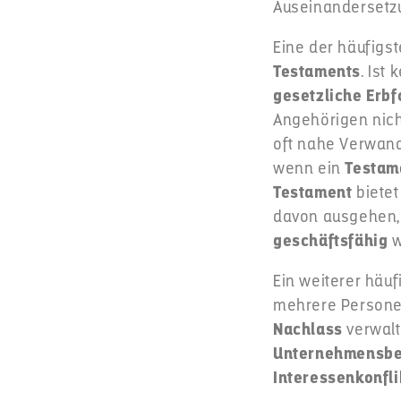
Auseinandersetz
Eine der häufigs
Testaments
. Ist
gesetzliche Erbf
Angehörigen nich
oft nahe Verwandt
wenn ein
Testam
Testament
bietet
davon ausgehen,
geschäftsfähig
w
Ein weiterer häuf
mehrere Person
Nachlass
verwalt
Unternehmensbe
Interessenkonfli