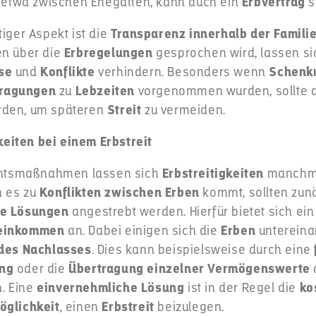
n, etwa zwischen Ehegatten, kann auch ein
Erbvertrag
s
tiger Aspekt ist die
Transparenz innerhalb der Famili
en über die
Erbregelungen
gesprochen wird, lassen sic
se
und
Konflikte
verhindern. Besonders wenn
Schenk
ragungen
zu
Lebzeiten
vorgenommen wurden, sollte d
rden, um späteren
Streit
zu vermeiden.
eiten bei einem Erbstreit
ichtsmaßnahmen lassen sich
Erbstreitigkeiten
manchma
n es zu
Konflikten zwischen Erben
kommt, sollten zun
he Lösungen
angestrebt werden. Hierfür bietet sich e
reinkommen
an. Dabei einigen sich die
Erben
untereina
 des Nachlasses
. Dies kann beispielsweise durch eine
ung
oder die
Übertragung einzelner Vermögenswerte
. Eine
einvernehmliche Lösung
ist in der Regel die
ko
öglichkeit
, einen
Erbstreit
beizulegen.