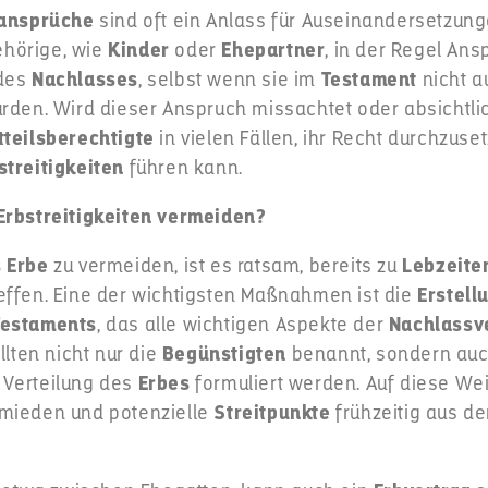
sansprüche
sind oft ein Anlass für Auseinandersetzunge
hörige, wie
Kinder
oder
Ehepartner
, in der Regel Ans
 des
Nachlasses
, selbst wenn sie im
Testament
nicht a
rden. Wird dieser Anspruch missachtet oder absichtlic
tteilsberechtigte
in vielen Fällen, ihr Recht durchzuse
streitigkeiten
führen kann.
Erbstreitigkeiten vermeiden?
s Erbe
zu vermeiden, ist es ratsam, bereits zu
Lebzeite
effen. Eine der wichtigsten Maßnahmen ist die
Erstell
Testaments
, das alle wichtigen Aspekte der
Nachlassv
llten nicht nur die
Begünstigten
benannt, sondern au
 Verteilung des
Erbes
formuliert werden. Auf diese W
mieden und potenzielle
Streitpunkte
frühzeitig aus 