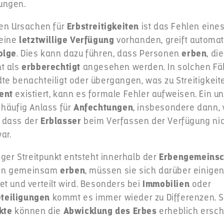
ungen.
ten Ursachen für
Erbstreitigkeiten
ist das Fehlen eines
 keine
letztwillige Verfügung
vorhanden, greift automat
olge
. Dies kann dazu führen, dass Personen
erben
, di
t als
erbberechtigt
angesehen werden. In solchen Fäl
e benachteiligt oder übergangen, was zu Streitigkeite
ent
existiert, kann es formale Fehler aufweisen. Ein un
 häufig Anlass für
Anfechtungen
, insbesondere dann
 dass der
Erblasser
beim Verfassen der Verfügung nic
ar.
iger Streitpunkt entsteht innerhalb der
Erbengemeinsc
en gemeinsam
erben
, müssen sie sich darüber einigen
et und verteilt wird. Besonders bei
Immobilien
oder
teiligungen
kommt es immer wieder zu Differenzen. 
kte
können die
Abwicklung des Erbes
erheblich ersc