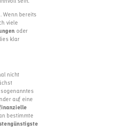
innvoll sein.
e
. Wenn bereits
h viele
ungen
oder
ies klar
l nicht
ächst
in sogenanntes
nder auf eine
finanzielle
an bestimmte
stengünstigste