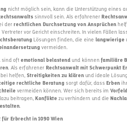
ung
nicht möglich sein, kann die Unterstützung eines a
 Rechtsanwalts
sinnvoll sein. Als erfahrener
Rechtsanw
ei der
rechtlichen Durchsetzung von Ansprüchen
helf
s Vertreter vor Gericht einschreiten. In vielen Fällen la
chtsberatung
Lösungen finden, die eine
langwierige
seinandersetzung
vermeiden.
n
sind oft
emotional belastend
und können
familiäre
ören
. Als erfahrener
Rechtsanwalt mit Schwerpunkt Er
bei helfen,
Streitigkeiten zu klären
und ideale Lösung
zeitige rechtliche Beratung
sorgt dafür, dass
Erben
ih
chteile
vermeiden können. Wer sich bereits im
Vorfeld
dazu beitragen,
Konflikte
zu verhindern und die
Nachla
estalten
.
 für Erbrecht in 1090 Wien