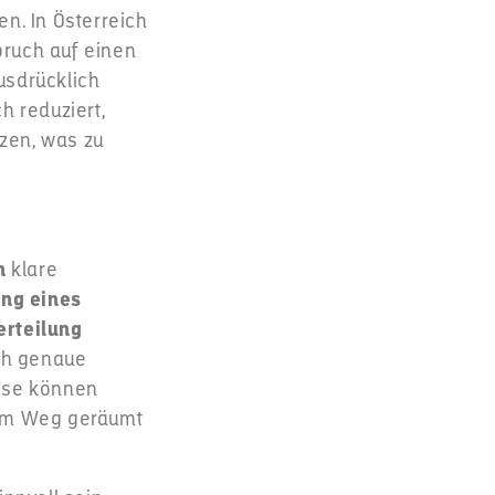
n. In Österreich
pruch auf einen
usdrücklich
h reduziert,
tzen, was zu
n
klare
ung eines
erteilung
ch genaue
eise können
dem Weg geräumt