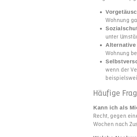
Vorgetäusc
Wohnung gar
Sozialschu
unter Umstä
Alternativ
Wohnung besi
Selbstvers
wenn der Ve
beispielswe
Häufige Fra
Kann ich als M
Recht, gegen ein
Wochen nach Zust