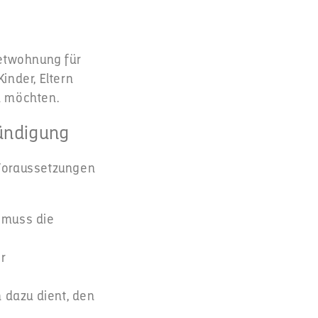
ietwohnung für
inder, Eltern
n möchten.
kündigung
 Voraussetzungen
 muss die
r
h dazu dient, den