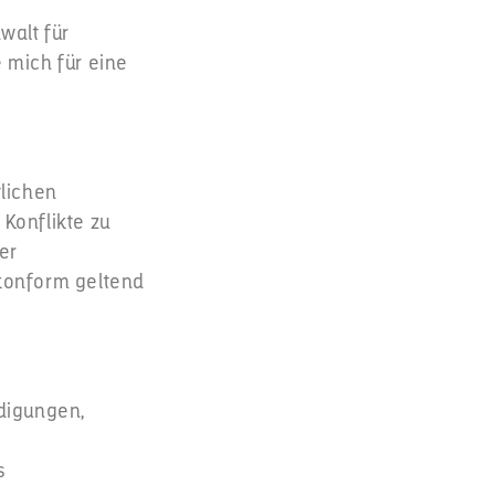
walt für
 mich für eine
lichen
Konflikte zu
er
skonform geltend
digungen,
s