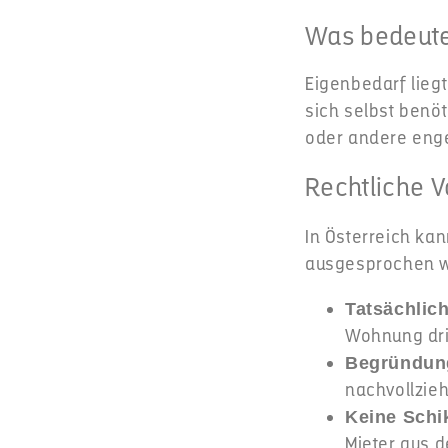
Was bedeute
Eigenbedarf lieg
sich selbst benö
oder andere enge
Rechtliche 
In Österreich ka
ausgesprochen 
Tatsächlich
Wohnung dri
Begründung
nachvollzie
Keine Schi
Mieter aus 