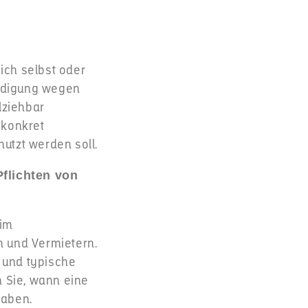
sich selbst oder
ündigung wegen
lziehbar
 konkret
utzt werden soll.
flichten von
 im
rn und Vermietern.
n und typische
n Sie, wann eine
haben.