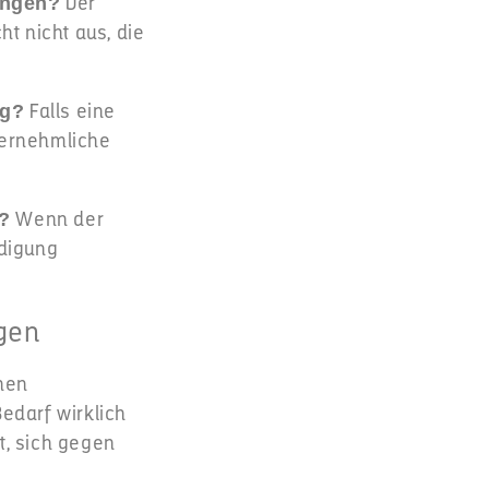
Der
ingen?
t nicht aus, die
Falls eine
ng?
vernehmliche
Wenn der
t?
digung
.
gen
chen
edarf wirklich
t, sich gegen