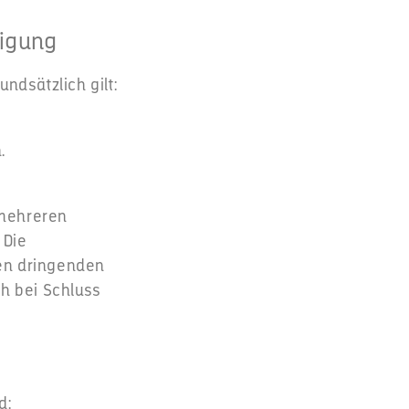
digung
ndsätzlich gilt:
.
 mehreren
 Die
den dringenden
ch bei Schluss
d: