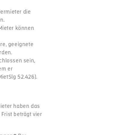
Vermieter die
n.
 Mieter können
re, geeignete
rden.
hlossen sein,
em er
ietSlg 52.426).
Mieter haben das
rist beträgt vier