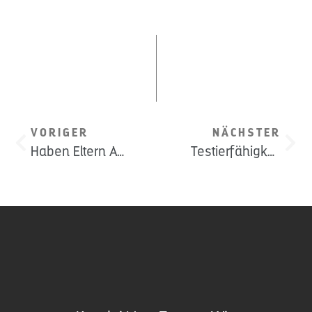
VORIGER
NÄCHSTER
Haben Eltern Anspruch auf einen Pflichtteil?
Testierfähigkeit in Österreich – Wer ist berechtigt, ein Testament zu errichten?