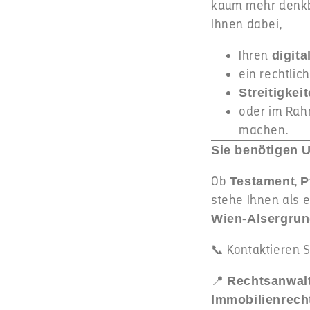
kaum mehr denkb
Ihnen dabei,
Ihren
digit
ein rechtli
Streitigke
oder im Ra
machen.
Sie benötigen 
Ob
,
Testament
P
stehe Ihnen als 
Wien-Alsergrun
📞 Kontaktieren S
📍
Rechtsanwalt
Immobilienrech