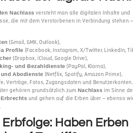
versteht man alle digitalen Inhalte und
alen Nachlass
isse, die mit dem Verstorbenen in Verbindung stehen –
(Gmail, GMX, Outlook),
ten
(Facebook, Instagram, X/Twitter, LinkedIn, Ti
a Profile
(Dropbox, iCloud, Google Drive),
cher
(PayPal, Klarna),
king- und Bezahldienste
(Netflix, Spotify, Amazon Prime),
 und Abodienste
efe, Verträge, Fotos, Zugangsdaten und Benutzerkonten.
Güter gehören grundsätzlich zum
im Sinne d
Nachlass
n
und gehen auf die Erben über – ebenso wi
Erbrechts
.
e Erbfolge: Haben Erben