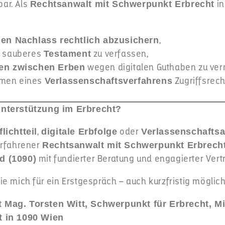
ar. Als
in
Rechtsanwalt mit Schwerpunkt Erbrecht
,
alen Nachlass rechtlich abzusichern
ch sauberes
zu verfassen,
Testament
wegen digitalen Guthaben zu ver
iten zwischen Erben
hmen eines
Zugriffsrech
Verlassenschaftsverfahrens
Unterstützung im Erbrecht?
,
oder
flichtteil
digitale Erbfolge
Verlassenschafts
erfahrener
Rechtsanwalt mit Schwerpunkt Erbrech
mit fundierter Beratung und engagierter Vertr
d (1090)
ie mich für ein Erstgespräch – auch kurzfristig möglich
 Mag. Torsten Witt, Schwerpunkt für Erbrecht, M
t in 1090 Wien