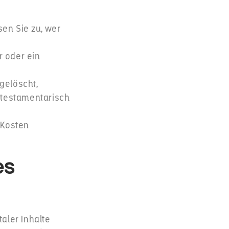
sen Sie zu, wer
 oder ein
 gelöscht,
 testamentarisch
 Kosten
es
aler Inhalte