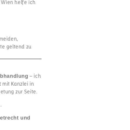
 Wien helfe ich
meiden,
te geltend zu
– ich
abhandlung
mit Kanzlei in
t
etung zur Seite.
.
ietrecht und