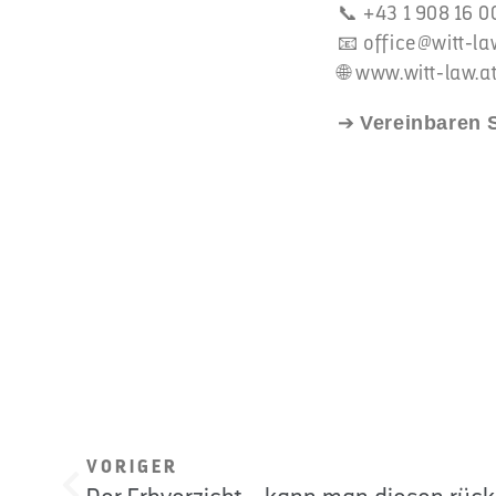
📞 +43 1 908 16 0
📧
office@witt-la
🌐
www.witt-law.at
➔
Vereinbaren S
VORIGER