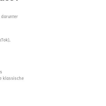
 darunter
kTok),
es
e klassische