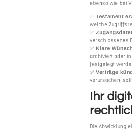
ebenso wie bei 
✅
Testament er
welche Zugriffsre
✅
Zugangsdate
verschlossenes 
✅
Klare Wünsch
archiviert oder 
festgelegt werde
✅
Verträge kün
verursachen, soll
Ihr digi
rechtli
Die Abwicklung 