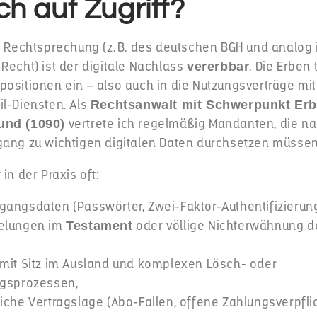
h auf Zugriff?
er Rechtsprechung (z. B. des deutschen BGH und analog
Recht) ist der digitale Nachlass
. Die Erben 
vererbbar
ositionen ein – also auch in die Nutzungsverträge mit
il-Diensten. Als
Rechtsanwalt mit Schwerpunkt Erb
vertrete ich regelmäßig Mandanten, die n
und (1090)
gang zu wichtigen digitalen Daten durchsetzen müssen
in der Praxis oft:
angsdaten (Passwörter, Zwei-Faktor-Authentifizierung
elungen im
oder völlige Nichterwähnung de
Testament
 mit Sitz im Ausland und komplexen Lösch- oder
ngsprozessen,
iche Vertragslage (Abo-Fallen, offene Zahlungsverpfli