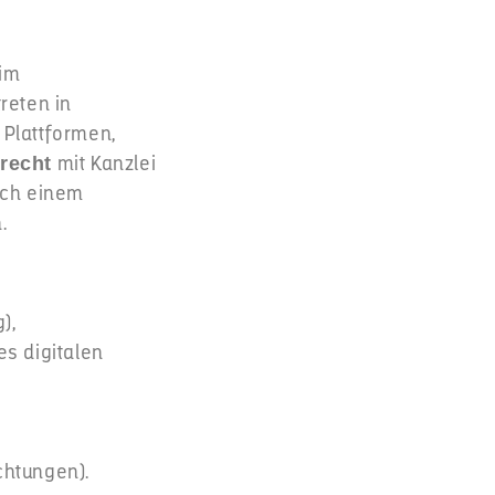
 im
treten in
 Plattformen,
mit Kanzlei
recht
ach einem
.
),
s digitalen
chtungen).