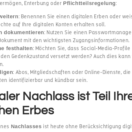
Vermögen, Enterbung oder
:
Pflichtteilsregelung
: Benennen Sie einen digitalen Erben oder wei
weitern
chte auf Ihre digitalen Konten erhalten soll.
: Nutzen Sie einen Passwortmanager
n dokumentieren
Dokument mit den wichtigsten Zugangsinformationen.
: Möchten Sie, dass Social-Media-Profile
e festhalten
in den Gedenkzustand versetzt werden? Auch dies kann
n.
: Abos, Mitgliedschaften oder Online-Dienste, die
digen
ten identifizierbar und kündbar sein.
taler Nachlass ist Teil Ihr
chen Erbes
eines
ist heute ohne Berücksichtigung digit
Nachlasses