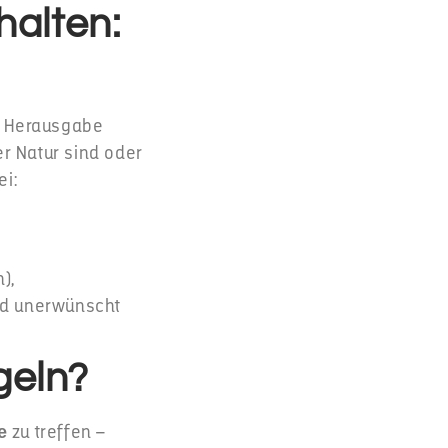
halten:
f Herausgabe
er Natur sind oder
ei:
),
od unerwünscht
geln?
zu treffen –
e