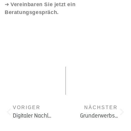
➔
Vereinbaren Sie jetzt ein
Beratungsgespräch.
VORIGER
NÄCHSTER
Digitaler Nachlass: Was passiert mit Social Media, E-Mails & Cloud-Daten nach dem Tod?
Grunderwerbsteuer im Erbrecht – und Ausblick auf eine mögliche Erbschaftssteuer | Rechtsanwalt Witt